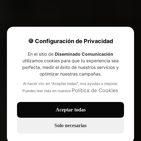
🍪
Configuración de Privacidad
En el sitio de
Diseminado Comunicación
utilizamos cookies para que tu experiencia sea
perfecta, medir el éxito de nuestros servicios y
optimizar nuestras campañas.
Al hacer clic en "Aceptar todas", nos ayudas a mejorar.
Política de Cookies
Puedes leer más en nuestra
.
Aceptar todas
Solo necesarias